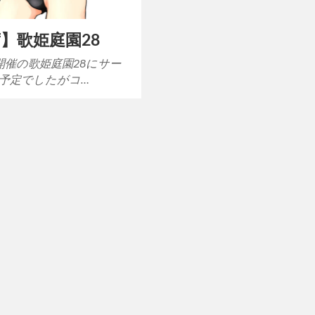
】歌姫庭園28
日開催の歌姫庭園28にサー
予定でしたがコ…